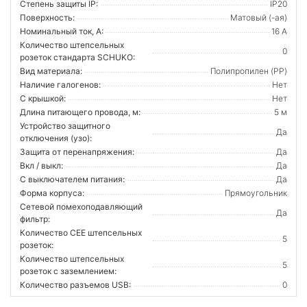
Степень защиты IP:
IP20
Поверхность:
Матовый (-ая)
Номинальный ток, А:
16 А
Количество штепсельных
0
розеток стандарта SCHUKO:
Вид материала:
Полипропилен (PP)
Наличие галогенов:
Нет
С крышкой:
Нет
Длина питающего провода, м:
5 м
Устройство защитного
Да
отключения (узо):
Защита от перенапряжения:
Да
Вкл / выкл:
Да
С выключателем питания:
Да
Форма корпуса:
Прямоугольник
Сетевой помехоподавляющий
Да
фильтр:
Количество CEE штепсельных
5
розеток:
Количество штепсельных
5
розеток с заземлением:
Количество разъемов USB:
0