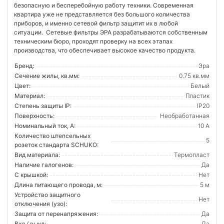
безопасную и бесперебойную работу техники. Современная
квартира уже не представляется без большого количества
приборов, и именно сетевой фильтр защитит их в любой
ситуации. Сетевые фильтры ЭРА разрабатываются собственным
техническим бюро, проходят проверку на всех этапах
производства, что обеспечивает высокое качество продукта.
Бренд:
Эра
Сечение жилы, кв.мм:
0.75 кв.мм
Цвет:
Белый
Материал:
Пластик
Степень защиты IP:
IP20
Поверхность:
Необработанная
Номинальный ток, А:
10 А
Количество штепсельных
5
розеток стандарта SCHUKO:
Вид материала:
Термопласт
Наличие галогенов:
Да
С крышкой:
Нет
Длина питающего провода, м:
5 м
Устройство защитного
Нет
отключения (узо):
Защита от перенапряжения:
Да
Вкл / выкл:
Да