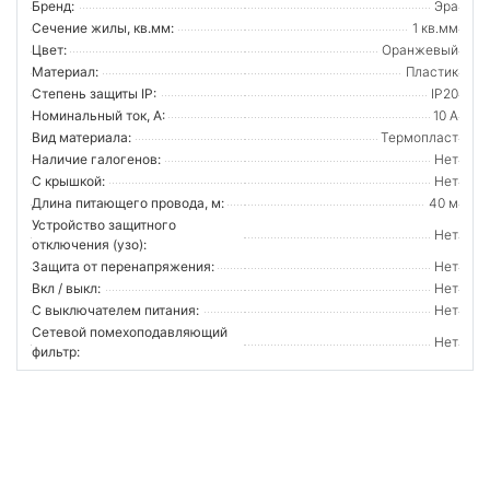
Бренд:
Эра
Сечение жилы, кв.мм:
1 кв.мм
Цвет:
Оранжевый
Материал:
Пластик
Степень защиты IP:
IP20
Номинальный ток, А:
10 А
Вид материала:
Термопласт
Наличие галогенов:
Нет
С крышкой:
Нет
Длина питающего провода, м:
40 м
Устройство защитного
Нет
отключения (узо):
Защита от перенапряжения:
Нет
Вкл / выкл:
Нет
С выключателем питания:
Нет
Сетевой помехоподавляющий
Нет
фильтр: