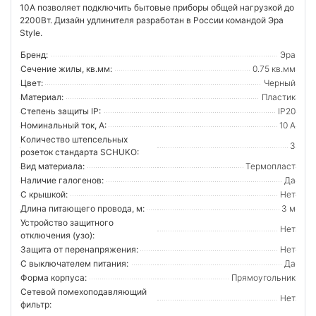
10А позволяет подключить бытовые приборы общей нагрузкой до
2200Вт. Дизайн удлинителя разработан в России командой Эра
Style.
Бренд:
Эра
Сечение жилы, кв.мм:
0.75 кв.мм
Цвет:
Черный
Материал:
Пластик
Степень защиты IP:
IP20
Номинальный ток, А:
10 А
Количество штепсельных
3
розеток стандарта SCHUKO:
Вид материала:
Термопласт
Наличие галогенов:
Да
С крышкой:
Нет
Длина питающего провода, м:
3 м
Устройство защитного
Нет
отключения (узо):
Защита от перенапряжения:
Нет
С выключателем питания:
Да
Форма корпуса:
Прямоугольник
Сетевой помехоподавляющий
Нет
фильтр: