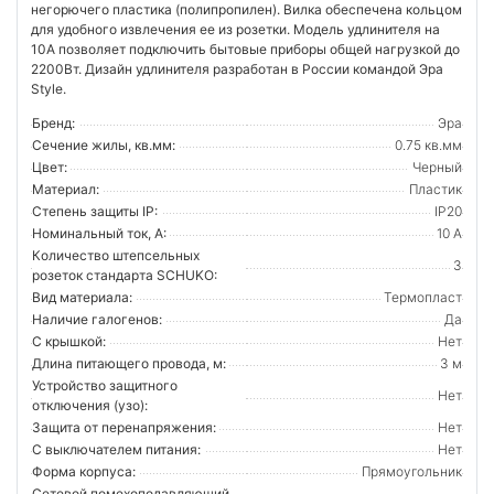
негорючего пластика (полипропилен). Вилка обеспечена кольцом
для удобного извлечения ее из розетки. Модель удлинителя на
10А позволяет подключить бытовые приборы общей нагрузкой до
2200Вт. Дизайн удлинителя разработан в России командой Эра
Style.
Бренд:
Эра
Сечение жилы, кв.мм:
0.75 кв.мм
Цвет:
Черный
Материал:
Пластик
Степень защиты IP:
IP20
Номинальный ток, А:
10 А
Количество штепсельных
3
розеток стандарта SCHUKO:
Вид материала:
Термопласт
Наличие галогенов:
Да
С крышкой:
Нет
Длина питающего провода, м:
3 м
Устройство защитного
Нет
отключения (узо):
Защита от перенапряжения:
Нет
С выключателем питания:
Нет
Форма корпуса:
Прямоугольник
Сетевой помехоподавляющий