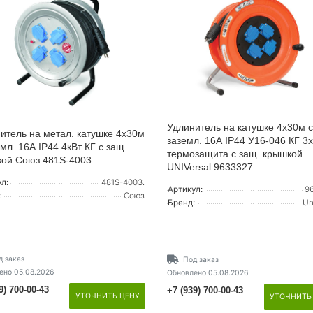
Удлинитель на катушке 4х30м с
итель на метал. катушке 4х30м
заземл. 16А IP44 У16-046 КГ 3х
емл. 16А IP44 4кВт КГ с защ.
термозащита с защ. крышкой
ой Союз 481S-4003.
UNIVersal 9633327
л:
481S-4003.
Артикул:
9
:
Союз
Бренд:
Un
д заказ
Под заказ
ено 05.08.2026
Обновлено 05.08.2026
9) 700-00-43
+7 (939) 700-00-43
УТОЧНИТЬ ЦЕНУ
УТОЧНИТЬ