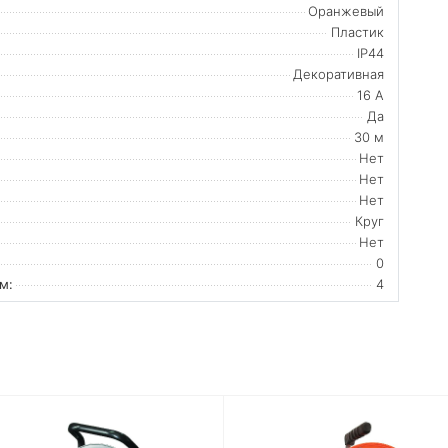
Оранжевый
Пластик
IP44
Декоративная
16 А
Да
30 м
Нет
Нет
Нет
Круг
Нет
0
м:
4