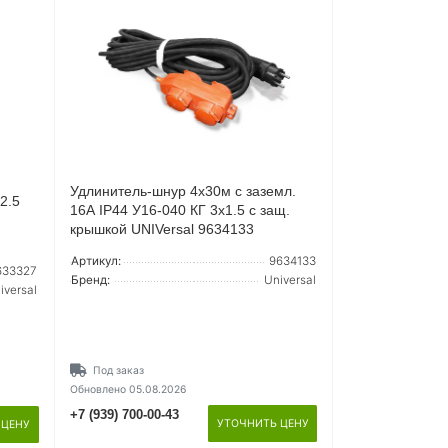
Удлинитель-шнур 4х30м с заземл.
2.5
16А IP44 У16-040 КГ 3х1.5 с защ.
крышкой UNIVersal 9634133
Артикул:
9634133
633327
Бренд:
Universal
iversal
Под заказ
Обновлено 05.08.2026
+7 (939) 700-00-43
УТОЧНИТЬ ЦЕНУ
 ЦЕНУ