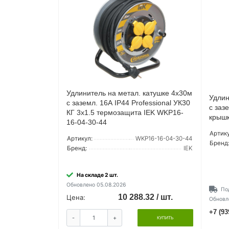
Удлинитель на метал. катушке 4х30м
Удлин
с заземл. 16А IP44 Professional УК30
с заз
КГ 3х1.5 термозащита IEK WKP16-
крышк
16-04-30-44
Артику
Артикул:
WKP16-16-04-30-44
Бренд
Бренд:
IEK
На складе 2 шт.
Обновлено 05.08.2026
По
10 288.32 / шт.
Цена:
Обновл
+7 (93
-
+
КУПИТЬ