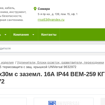
ка, кабель,
Самара
хника, инструмент,
5-я пр-ка , д. 139, пом. 15, оф. 1
ы безопасности,
rrss63@yandex.ru
рная сантехника.
ь
Компания
Контакты
 изделия
Удлинители, блоки розеток, разветвители, переходники
.5 термозащита с защ. крышкой UNIVersal 9632972
30м с заземл. 16А IP44 ВЕМ-259 КГ
72