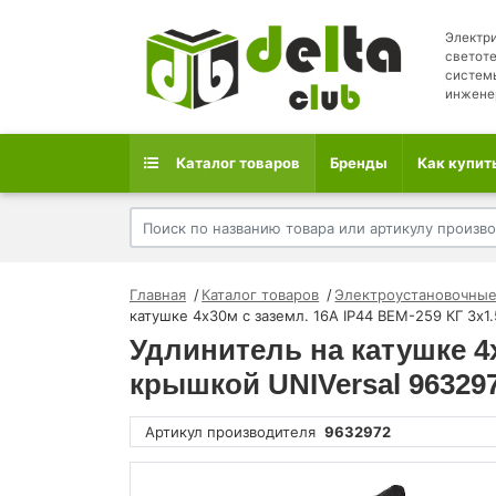
Электри
светоте
систем
инжене
Каталог товаров
Бренды
Как купит
Главная
Каталог товаров
Электроустановочные
катушке 4х30м с заземл. 16А IP44 ВЕМ-259 КГ 3х1
Удлинитель на катушке 4х
крышкой UNIVersal 96329
Артикул производителя
9632972