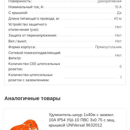
Поверхность:
Декоративная
Номинальный ток, А:
10 А
С крышкой:
Да
Длина питающего провода, м:
40 м
Устройство защитного
Нет
отключения (узо):
Защита от перенапряжения:
Нет
Вкл / выкл:
Нет
Форма корпуса:
Прямоугольник
Сетевой помехоподавляющий
Нет
фильтр:
Количество CEE штепсельных
0
розеток:
Количество штепсельных
1
розеток с заземлением:
Аналогичные товары
Удлинитель-шнур 1х40м с заземл.
10А IP54 УШ-10 ПВС 3х0.75 с защ.
крышкой UNIVersal 9632012