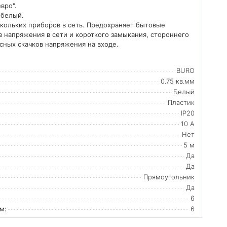
вро".
 белый.
кольких приборов в сеть. Предохраняет бытовые
 напряжения в сети и короткого замыкания, стороннего
сных скачков напряжения на входе.
BURO
0.75 кв.мм
Белый
Пластик
IP20
10 А
Нет
5 м
Да
Да
Прямоугольник
Да
6
м:
6