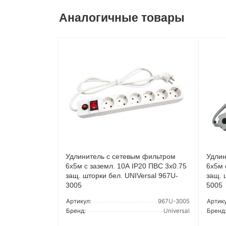
Аналогичные товары
Удлинитель с сетевым фильтром
Удлин
6х5м с заземл. 10А IP20 ПВС 3х0.75
6х5м 
защ. шторки бел. UNIVersal 967U-
защ. 
3005
5005
Артикул:
967U-3005
Артику
Бренд:
Universal
Бренд