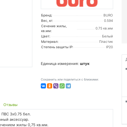
Бренд:
BURO
Вес, кг:
0.594
Сечение жилы,
0.75 кв.мм
кв.мм:
Цвет:
Белый
Материал:
Пластик
Степень защиты IP:
IP20
Единица измерения:
штук
Сохранить или поделиться с близкими:
Отзывы
 ПВС 3х0.75 бел.
ный аксессуар.
ечением жилы 0,75 кв.мм.