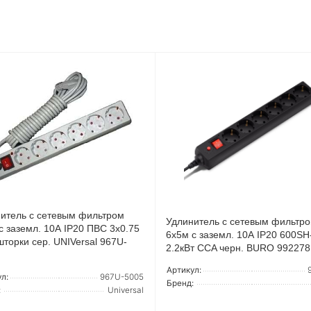
итель с сетевым фильтром
Удлинитель с сетевым фильтр
с заземл. 10А IP20 ПВС 3х0.75
6х5м с заземл. 10А IP20 600SH
шторки сер. UNIVersal 967U-
2.2кВт CCA черн. BURO 992278
Артикул:
л:
967U-5005
Бренд:
:
Universal