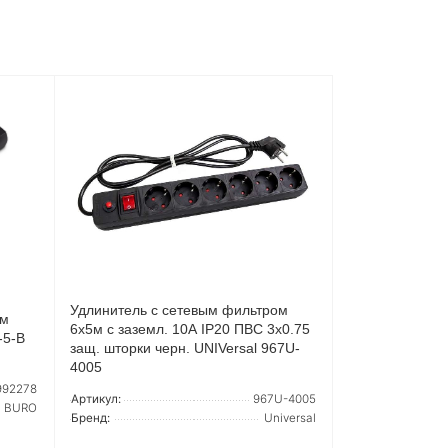
Удлинитель с сетевым фильтром
ом
6х5м с заземл. 10А IP20 ПВС 3х0.75
-5-B
защ. шторки черн. UNIVersal 967U-
4005
992278
Артикул:
967U-4005
BURO
Бренд:
Universal