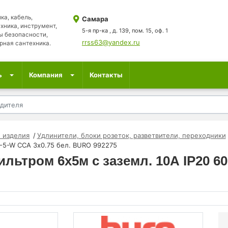
ка, кабель,
Самара
хника, инструмент,
5-я пр-ка , д. 139, пом. 15, оф. 1
ы безопасности,
rrss63@yandex.ru
рная сантехника.
ь
Компания
Контакты
 изделия
Удлинители, блоки розеток, разветвители, переходники
-5-W CCA 3х0.75 бел. BURO 992275
льтром 6х5м с заземл. 10А IP20 60