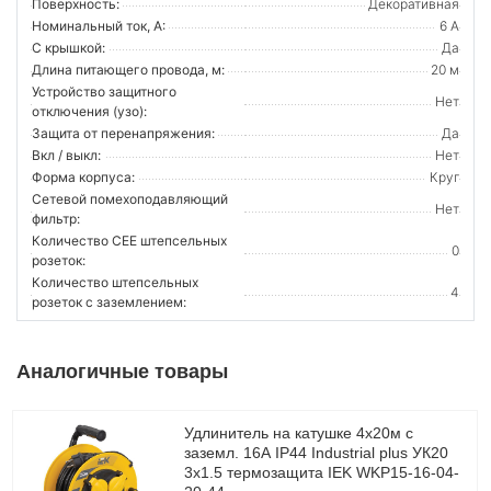
Поверхность:
Декоративная
Номинальный ток, А:
6 А
С крышкой:
Да
Длина питающего провода, м:
20 м
Устройство защитного
Нет
отключения (узо):
Защита от перенапряжения:
Да
Вкл / выкл:
Нет
Форма корпуса:
Круг
Сетевой помехоподавляющий
Нет
фильтр:
Количество CEE штепсельных
0
розеток:
Количество штепсельных
4
розеток с заземлением:
Аналогичные товары
Удлинитель на катушке 4х20м с
заземл. 16А IP44 Industrial plus УК20
3х1.5 термозащита IEK WKP15-16-04-