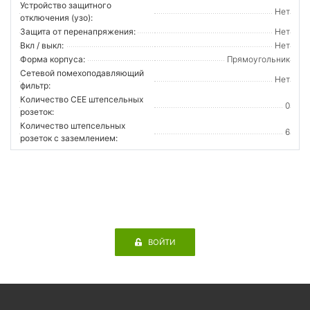
Устройство защитного
Нет
отключения (узо):
Защита от перенапряжения:
Нет
Вкл / выкл:
Нет
Форма корпуса:
Прямоугольник
Сетевой помехоподавляющий
Нет
фильтр:
Количество CEE штепсельных
0
розеток:
Количество штепсельных
6
розеток с заземлением:
ВОЙТИ