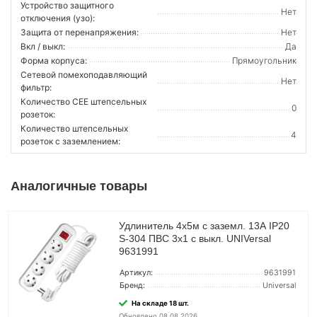
Устройство защитного
Нет
отключения (узо):
Защита от перенапряжения:
Нет
Вкл / выкл:
Да
Форма корпуса:
Прямоугольник
Сетевой помехоподавляющий
Нет
фильтр:
Количество CEE штепсельных
0
розеток:
Количество штепсельных
4
розеток с заземлением:
Аналогичные товары
Удлинитель 4х5м с заземл. 13А IP20
S-304 ПВС 3х1 с выкл. UNIVersal
9631991
Артикул:
9631991
Бренд:
Universal
На складе 18 шт.
Обновлено 08.08.2026