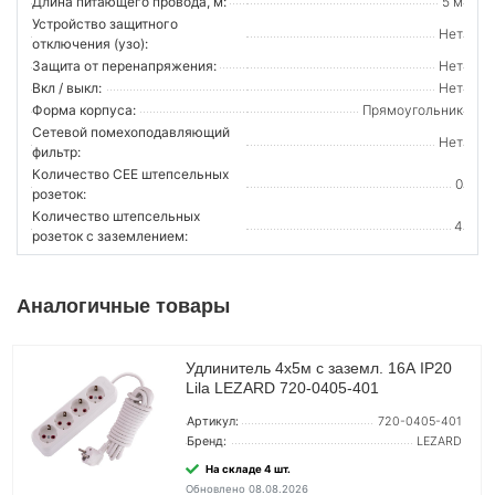
Длина питающего провода, м:
5 м
Устройство защитного
Нет
отключения (узо):
Защита от перенапряжения:
Нет
Вкл / выкл:
Нет
Форма корпуса:
Прямоугольник
Сетевой помехоподавляющий
Нет
фильтр:
Количество CEE штепсельных
0
розеток:
Количество штепсельных
4
розеток с заземлением:
Аналогичные товары
Удлинитель 4х5м с заземл. 16А IP20
Lila LEZARD 720-0405-401
Артикул:
720-0405-401
Бренд:
LEZARD
На складе 4 шт.
Обновлено 08.08.2026