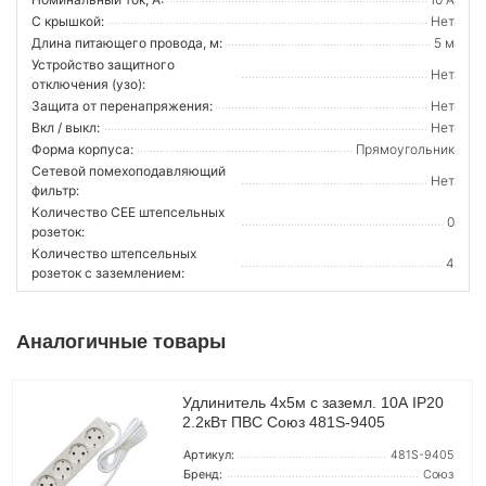
С крышкой:
Нет
Длина питающего провода, м:
5 м
Устройство защитного
Нет
отключения (узо):
Защита от перенапряжения:
Нет
Вкл / выкл:
Нет
Форма корпуса:
Прямоугольник
Сетевой помехоподавляющий
Нет
фильтр:
Количество CEE штепсельных
0
розеток:
Количество штепсельных
4
розеток с заземлением:
Аналогичные товары
Удлинитель 4х5м с заземл. 10А IP20
2.2кВт ПВС Союз 481S-9405
Артикул:
481S-9405
Бренд:
Союз