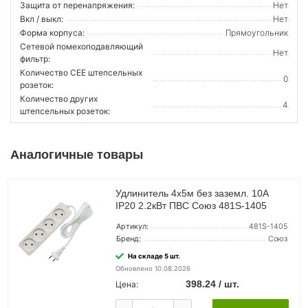
Защита от перенапряжения:
Нет
Вкл / выкл:
Нет
Форма корпуса:
Прямоугольник
Сетевой помехоподавляющий
Нет
фильтр:
Количество CEE штепсельных
0
розеток:
Количество других
4
штепсельных розеток:
Аналогичные товары
Удлинитель 4х5м без заземл. 10А
IP20 2.2кВт ПВС Союз 481S-1405
Артикул:
481S-1405
Бренд:
Союз
На складе 5 шт.
Обновлено 10.08.2026
398.24 / шт.
Цена: