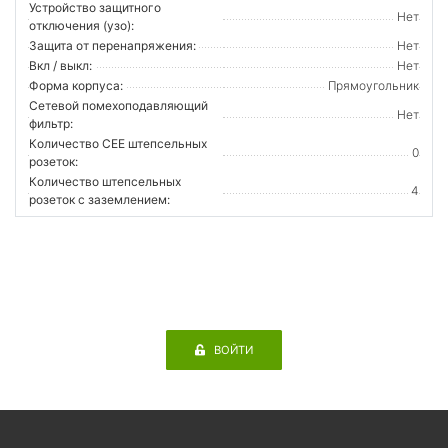
Устройство защитного
Нет
отключения (узо):
Защита от перенапряжения:
Нет
Вкл / выкл:
Нет
Форма корпуса:
Прямоугольник
Сетевой помехоподавляющий
Нет
фильтр:
Количество CEE штепсельных
0
розеток:
Количество штепсельных
4
розеток с заземлением:
ВОЙТИ