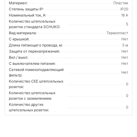
Материал:
Пластик
Степень защиты IP:
IP20
Номинальный ток, А:
16 А
Количество штепсельных
5
розеток стандарта SCHUKO:
Вид материала:
Термопласт
С крышкой:
Нет
Длина питающего провода, м:
5 м
Защита от перенапряжения:
Нет
Вкл / выкл:
Нет
С выключателем питания:
Нет
Сетевой помехоподавляющий
Нет
фильтр:
Количество CEE штепсельных
0
розеток:
Количество штепсельных
0
розеток с заземлением:
Количество других
0
штепсельных розеток: