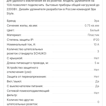
для удобного извлечения ее из розетки. Модель удлинителя на
10А позволяет подключить бытовые приборы общей нагрузкой до
2200Вт. Дизайн удлинителя разработан в России командой Эра
Style.
Бренд:
Эра
Сечение жилы, кв.мм:
0.75 кв.мм
Цвет:
Белый
Материал:
Пластик
Степень защиты IP:
IP20
Номинальный ток, А:
10 А
Количество штепсельных
3
розеток стандарта SCHUKO:
С крышкой:
Нет
Длина питающего провода, м:
5 м
Устройство защитного
Нет
отключения (узо):
Защита от перенапряжения:
Нет
Вкл / выкл:
Да
С выключателем питания:
Да
Сетевой помехоподавляющий
Нет
фильтр:
Количество других
0
штепсельных розеток: