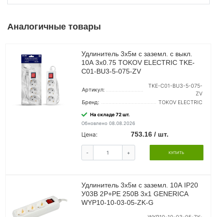
Аналогичные товары
Удлинитель 3х5м с заземл. с выкл.
10А 3х0.75 TOKOV ELECTRIC TKE-
C01-BU3-5-075-ZV
TKE-C01-BU3-5-075-
Артикул:
ZV
Бренд:
TOKOV ELECTRIC
На складе 72 шт.
Обновлено 08.08.2026
753.16 / шт.
Цена:
-
+
КУПИТЬ
Удлинитель 3х5м с заземл. 10А IP20
У03В 2P+PE 250В 3х1 GENERICA
WYP10-10-03-05-ZK-G