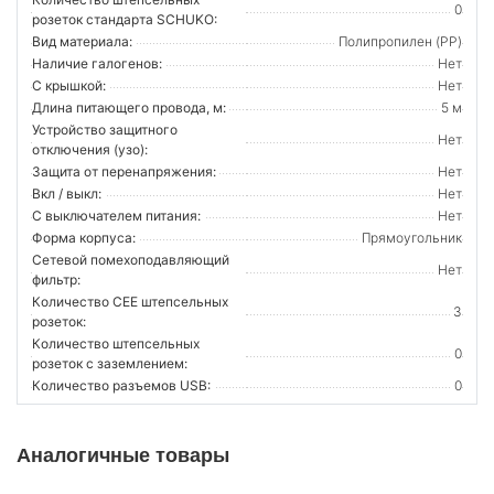
0
розеток стандарта SCHUKO:
Вид материала:
Полипропилен (PP)
Наличие галогенов:
Нет
С крышкой:
Нет
Длина питающего провода, м:
5 м
Устройство защитного
Нет
отключения (узо):
Защита от перенапряжения:
Нет
Вкл / выкл:
Нет
С выключателем питания:
Нет
Форма корпуса:
Прямоугольник
Сетевой помехоподавляющий
Нет
фильтр:
Количество CEE штепсельных
3
розеток:
Количество штепсельных
0
розеток с заземлением:
Количество разъемов USB:
0
Аналогичные товары