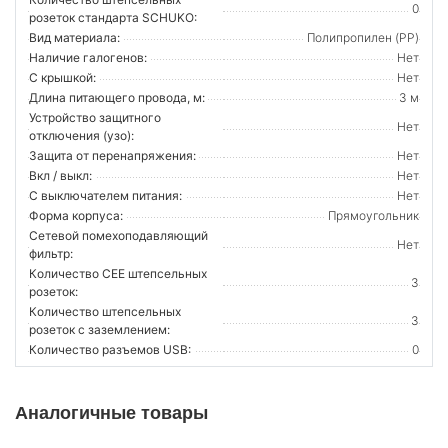
0
розеток стандарта SCHUKO:
Вид материала:
Полипропилен (PP)
Наличие галогенов:
Нет
С крышкой:
Нет
Длина питающего провода, м:
3 м
Устройство защитного
Нет
отключения (узо):
Защита от перенапряжения:
Нет
Вкл / выкл:
Нет
С выключателем питания:
Нет
Форма корпуса:
Прямоугольник
Сетевой помехоподавляющий
Нет
фильтр:
Количество CEE штепсельных
3
розеток:
Количество штепсельных
3
розеток с заземлением:
Количество разъемов USB:
0
Аналогичные товары