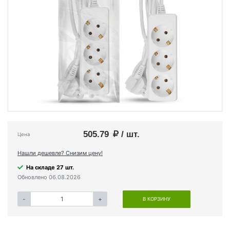
505.79
/ шт.
Цена
Нашли дешевле? Снизим цену!
На складе 27 шт.
Обновлено 06.08.2026
-
+
В КОРЗИНУ