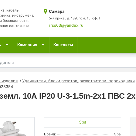
ка, кабель,
Самара
хника, инструмент,
5-я пр-ка , д. 139, пом. 15, оф. 1
ы безопасности,
rrss63@yandex.ru
рная сантехника.
ь
Компания
Контакты
 изделия
Удлинители, блоки розеток, разветвители, переходники
0028354
земл. 10А IP20 U-3-1.5m-2х1 ПВС 2
Эра
Бренд:
Эра