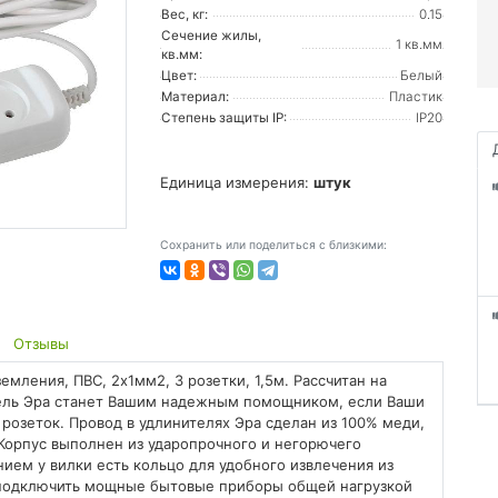
Вес, кг:
0.15
Сечение жилы,
1 кв.мм
кв.мм:
Цвет:
Белый
Материал:
Пластик
Степень защиты IP:
IP20
Единица измерения:
штук
Сохранить или поделиться с близкими:
Отзывы
емления, ПВС, 2x1мм2, 3 розетки, 1,5м. Рассчитан на
ель Эра станет Вашим надежным помощником, если Ваши
розеток. Провод в удлинителях Эра сделан из 100% меди,
Корпус выполнен из ударопрочного и негорючего
нием у вилки есть кольцо для удобного извлечения из
т подключить мощные бытовые приборы общей нагрузкой