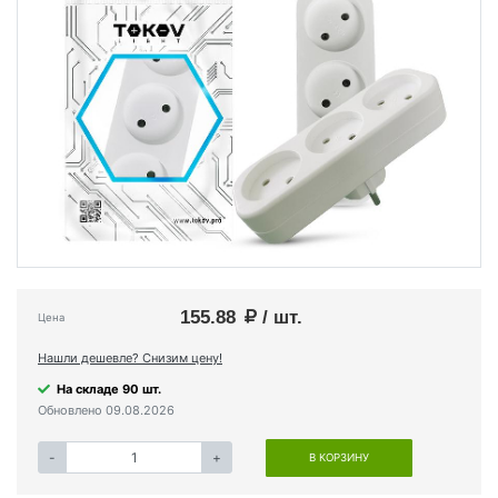
155.88
/ шт.
Цена
Нашли дешевле? Снизим цену!
На складе 90 шт.
Обновлено 09.08.2026
-
+
В КОРЗИНУ