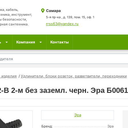
ка, кабель,
Самара
хника, инструмент,
5-я пр-ка , д. 139, пом. 15, оф. 1
ы безопасности,
rrss63@yandex.ru
рная сантехника.
ь
Компания
Контакты
 изделия
Удлинители, блоки розеток, разветвители, переходники
B 2-м без заземл. черн. Эра Б006
Эра
Бренд:
Эра