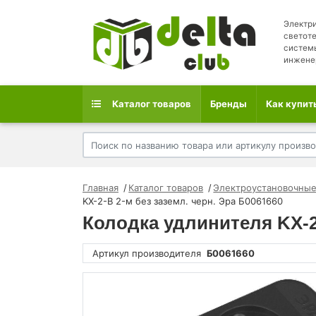
Электри
светоте
систем
инжене
Каталог товаров
Бренды
Как купит
Главная
Каталог товаров
Электроустановочные
KX-2-B 2-м без заземл. черн. Эра Б0061660
Колодка удлинителя KX-2-
Артикул производителя
Б0061660