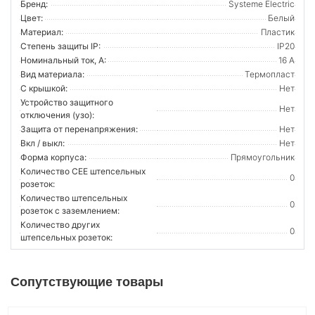
Бренд:
Systeme Electric
Цвет:
Белый
Материал:
Пластик
Степень защиты IP:
IP20
Номинальный ток, А:
16 А
Вид материала:
Термопласт
С крышкой:
Нет
Устройство защитного
Нет
отключения (узо):
Защита от перенапряжения:
Нет
Вкл / выкл:
Нет
Форма корпуса:
Прямоугольник
Количество CEE штепсельных
0
розеток:
Количество штепсельных
0
розеток с заземлением:
Количество других
0
штепсельных розеток:
Сопутствующие товары