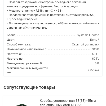
- Позволяет заряжать смартфоны последнего поколения,
которые поддерживают функцию быстрой зарядки.
- Мощность: тип-A – 7.5 Вт, тип-С - 45Вт.
- Поддерживает современные протоколы быстрой зарядки QC,
PD, последних версий.
- Лицевые детали из качественного ABS-пластика, устойчивого к
царапинам и УФ-излучению.
Бренд:
Systeme Electric
Цвет:
Белый
Способ монтажа:
Скрытой установки
Номинальное напряжение с:
100 В
Частота с:
50 Гц
Частота по:
60 Гц
Выходное напряжение, В:
5 В
Максимальный выходной ток,
2250 мА
мА:
Сопутствующие товары
Коробка установочная 68(65)х45мм
для сплошных стен DIY SE