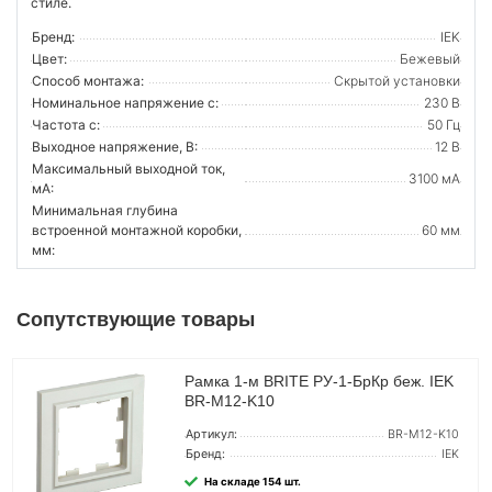
стиле.
Бренд:
IEK
Цвет:
Бежевый
Способ монтажа:
Скрытой установки
Номинальное напряжение с:
230 В
Частота с:
50 Гц
Выходное напряжение, В:
12 В
Максимальный выходной ток,
3100 мА
мА:
Минимальная глубина
встроенной монтажной коробки,
60 мм
мм:
Сопутствующие товары
Рамка 1-м BRITE РУ-1-БрКр беж. IEK
BR-M12-K10
Артикул:
BR-M12-K10
Бренд:
IEK
На складе 154 шт.