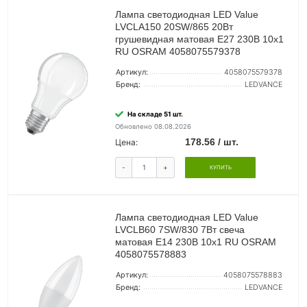
Лампа светодиодная LED Value
LVCLA150 20SW/865 20Вт
грушевидная матовая E27 230В 10х1
RU OSRAM 4058075579378
Артикул:
4058075579378
Бренд:
LEDVANCE
На складе 51 шт.
Обновлено 08.08.2026
178.56 / шт.
Цена:
-
+
КУПИТЬ
Лампа светодиодная LED Value
LVCLB60 7SW/830 7Вт свеча
матовая E14 230В 10х1 RU OSRAM
4058075578883
Артикул:
4058075578883
Бренд:
LEDVANCE