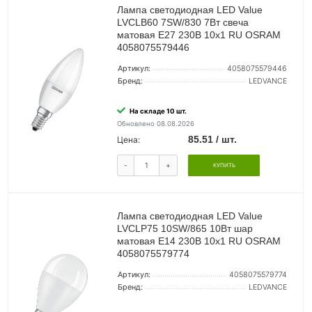
Лампа светодиодная LED Value
LVCLB60 7SW/830 7Вт свеча
матовая E27 230В 10х1 RU OSRAM
4058075579446
Артикул:
4058075579446
Бренд:
LEDVANCE
На складе 10 шт.
Обновлено 08.08.2026
85.51 / шт.
Цена:
-
+
КУПИТЬ
Лампа светодиодная LED Value
LVCLP75 10SW/865 10Вт шар
матовая E14 230В 10х1 RU OSRAM
4058075579774
Артикул:
4058075579774
Бренд:
LEDVANCE