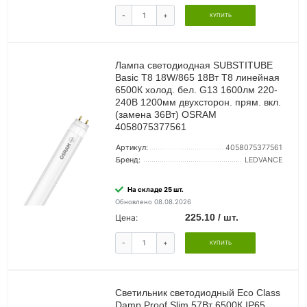
-
+
КУПИТЬ
Лампа светодиодная SUBSTITUBE
Basic T8 18W/865 18Вт T8 линейная
6500К холод. бел. G13 1600лм 220-
240В 1200мм двухсторон. прям. вкл.
(замена 36Вт) OSRAM
4058075377561
Артикул:
4058075377561
Бренд:
LEDVANCE
На складе 25 шт.
Обновлено 08.08.2026
225.10 / шт.
Цена:
-
+
КУПИТЬ
Светильник светодиодный Eco Class
Damp Proof Slim 57Вт 6500К IP65