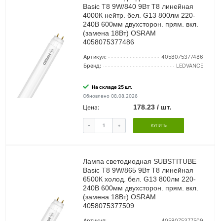
Basic T8 9W/840 9Вт T8 линейная
4000К нейтр. бел. G13 800лм 220-
240В 600мм двухсторон. прям. вкл.
(замена 18Вт) OSRAM
4058075377486
Артикул:
4058075377486
Бренд:
LEDVANCE
На складе 25 шт.
Обновлено 08.08.2026
178.23 / шт.
Цена:
-
+
КУПИТЬ
Лампа светодиодная SUBSTITUBE
Basic T8 9W/865 9Вт T8 линейная
6500К холод. бел. G13 800лм 220-
240В 600мм двухсторон. прям. вкл.
(замена 18Вт) OSRAM
4058075377509
Артикул:
4058075377509