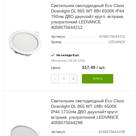
Светильник светодиодный Eco Class
Downlight DL 865 WT 8Вт 6500К IP44
760лм ДВО даунлайт кругл. встраив.
ультратонкий LEDVANCE
4058075644212
Артикул:
4058075644212
Бренд:
LEDVANCE
На складе 6 шт.
Обновлено 08.08.2026
317.49 / шт.
Цена:
-
+
КУПИТЬ
Светильник светодиодный Eco Class
Downlight DL 865 WT 18Вт 6500К
IP44 1710лм ДВО даунлайт кругл.
встраив. ультратонкий LEDVANCE
4058075644298
Артикул:
4058075644298