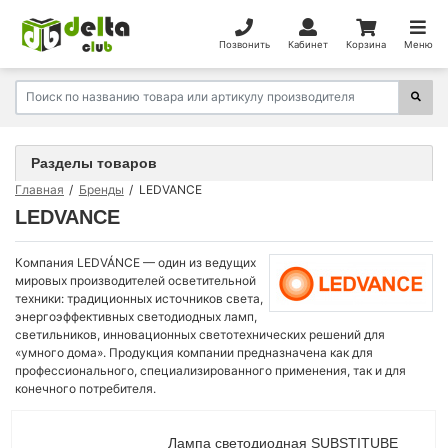
Позвонить
Кабинет
Корзина
Меню
Разделы товаров
Главная
Бренды
LEDVANCE
LEDVANCE
Компания LEDVÁNCE — один из ведущих
мировых производителей осветительной
техники: традиционных источников света,
энергоэффективных светодиодных ламп,
светильников, инновационных светотехнических решений для
«умного дома». Продукция компании предназначена как для
профессионального, специализированного применения, так и для
конечного потребителя.
Лампа светодиодная SUBSTITUBE