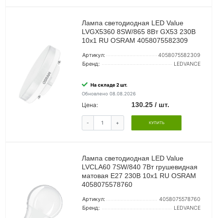
Лампа светодиодная LED Value
LVGX5360 8SW/865 8Вт GX53 230В
10х1 RU OSRAM 4058075582309
Артикул:
4058075582309
Бренд:
LEDVANCE
На складе 2 шт.
Обновлено 08.08.2026
130.25 / шт.
Цена:
-
+
КУПИТЬ
Лампа светодиодная LED Value
LVCLA60 7SW/840 7Вт грушевидная
матовая E27 230В 10х1 RU OSRAM
4058075578760
Артикул:
4058075578760
Бренд:
LEDVANCE