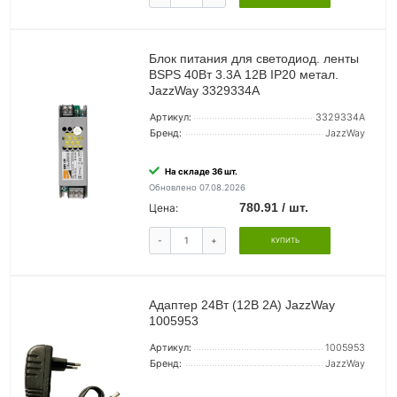
Блок питания для светодиод. ленты
BSPS 40Вт 3.3А 12В IP20 метал.
JazzWay 3329334A
Артикул:
3329334A
Бренд:
JazzWay
На складе 36 шт.
Обновлено 07.08.2026
780.91 / шт.
Цена:
-
+
КУПИТЬ
Адаптер 24Вт (12В 2A) JazzWay
1005953
Артикул:
1005953
Бренд:
JazzWay