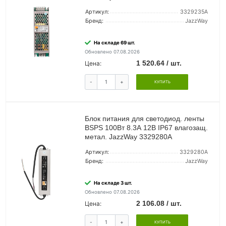
Артикул:
3329235A
Бренд:
JazzWay
На складе 69 шт.
Обновлено 07.08.2026
1 520.64 / шт.
Цена:
-
+
КУПИТЬ
Блок питания для светодиод. ленты
BSPS 100Вт 8.3А 12В IP67 влагозащ.
метал. JazzWay 3329280A
Артикул:
3329280A
Бренд:
JazzWay
На складе 3 шт.
Обновлено 07.08.2026
2 106.08 / шт.
Цена:
-
+
КУПИТЬ