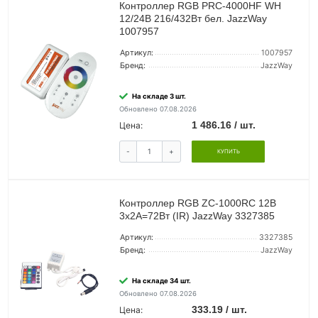
Контроллер RGB PRC-4000HF WH
12/24В 216/432Вт бел. JazzWay
1007957
Артикул:
1007957
Бренд:
JazzWay
На складе 3 шт.
Обновлено 07.08.2026
1 486.16 / шт.
Цена:
-
+
КУПИТЬ
Контроллер RGB ZC-1000RC 12В
3х2А=72Вт (IR) JazzWay 3327385
Артикул:
3327385
Бренд:
JazzWay
На складе 34 шт.
Обновлено 07.08.2026
333.19 / шт.
Цена: